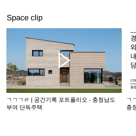
Space clip
ㄱㄱㄱㄹ | 공간기록 포트폴리오 - 충청남도
ㄱㄱ
부여 단독주택
충