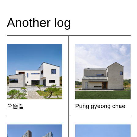
Another log
으뜸집
Pung gyeong chae