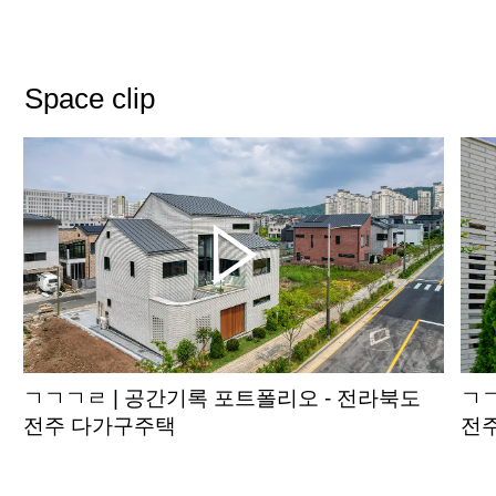
Space clip
ㄱㄱㄱㄹ | 공간기록 포트폴리오 - 전라북도
ㄱㄱ
전주 다가구주택
전