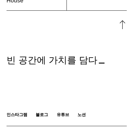
House
위로
돌아
빈 공간에 가치를 담다
인스타그램
블로그
유튜브
노션