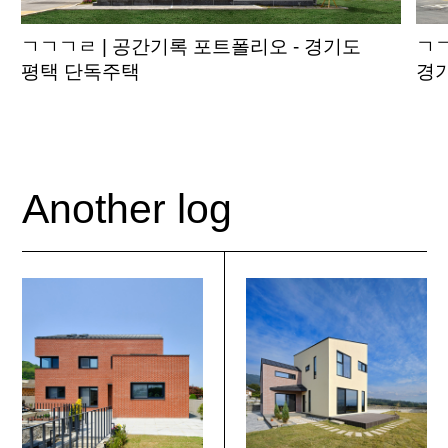
ㄱㄱㄱㄹ | 공간기록 포트폴리오 - 경기도
ㄱㄱ
평택 단독주택
경
Another log