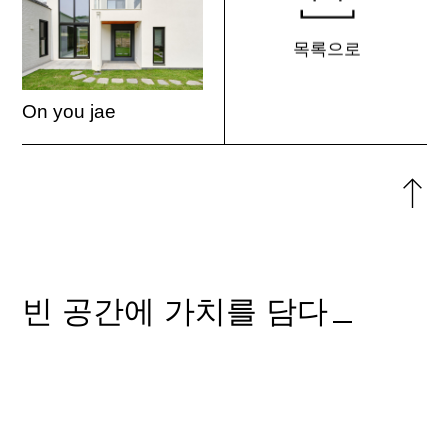
목록으로
On you jae
위로
돌아
빈 공간에 가치를 담다