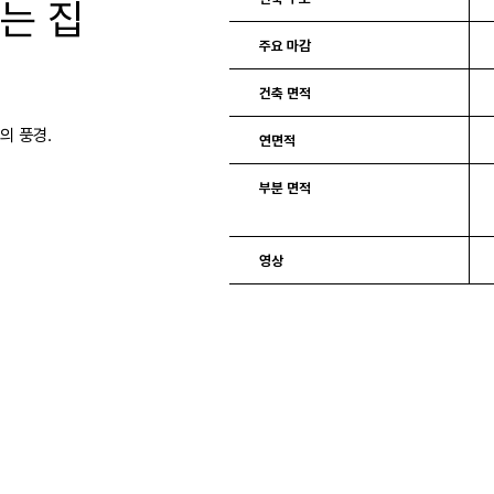
는 집
주요 마감
건축 면적
의 풍경.
연면적
부분 면적
영상