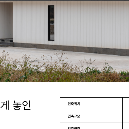
길게 놓인
건축위치
건축규모
건축구조