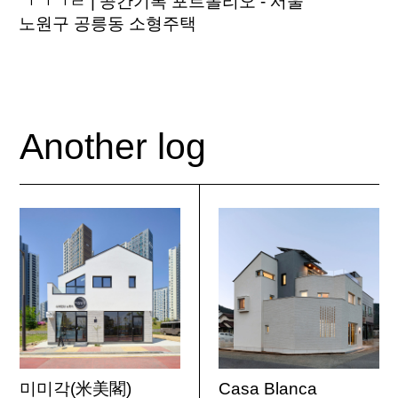
ㄱㄱㄱㄹ | 공간기록 포트폴리오 - 서울
노원구 공릉동 소형주택
Another log
미미각(米美閣)
Casa Blanca