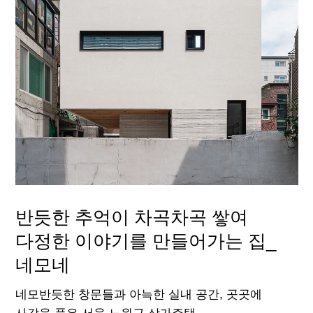
반듯한 추억이 차곡차곡 쌓여
다정한 이야기를 만들어가는 집_
네모네
네모반듯한 창문들과 아늑한 실내 공간,
곳곳에