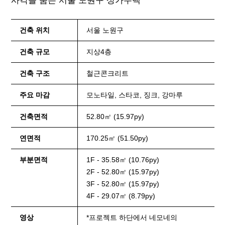
사각을 품은 서울 노원구 상가주택
건축 위치
서울 노원구
건축 규모
지상4층
건축 구조
철근콘크리트
주요 마감
모노타일, 스타코, 징크, 강마루
건축면적
52.80㎡ (15.97py)
연면적
170.25㎡ (51.50py)
부분면적
1F - 35.58㎡ (10.76py)
2F - 52.80㎡ (15.97py)
3F - 52.80㎡ (15.97py)
4F - 29.07㎡ (8.79py)
영상
*프로젝트 하단에서 네모네의